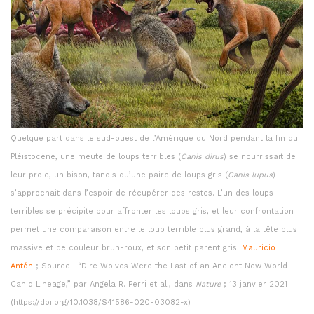
Quelque part dans le sud-ouest de l’Amérique du Nord pendant la fin du
Pléistocène, une meute de loups terribles (
Canis dirus
) se nourrissait de
leur proie, un bison, tandis qu’une paire de loups gris (
Canis lupus
)
s’approchait dans l’espoir de récupérer des restes. L’un des loups
terribles se précipite pour affronter les loups gris, et leur confrontation
permet une comparaison entre le loup terrible plus grand, à la tête plus
massive et de couleur brun-roux, et son petit parent gris.
Mauricio
Antón
; Source : “Dire Wolves Were the Last of an Ancient New World
Canid Lineage,” par Angela R. Perri et al., dans
Nature
; 13 janvier 2021
(https://doi.org/10.1038/S41586-020-03082-x)