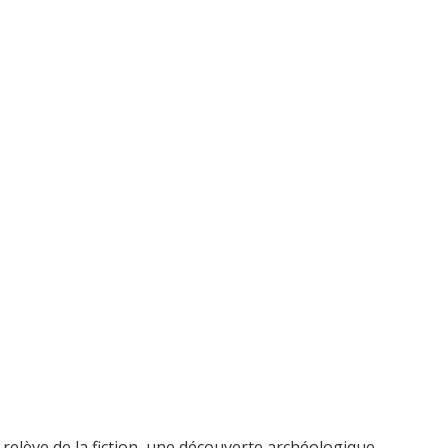
relève de la fiction, une découverte archéologique