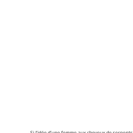
Si l’idée d’une femme aux cheveux de serpents 