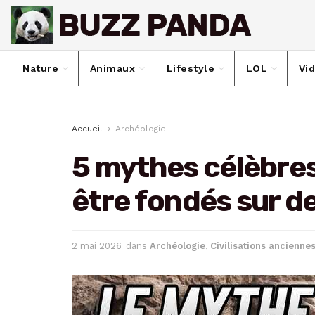
Nature
Animaux
Lifestyle
LOL
Vi
Accueil
Archéologie
5 mythes célèbres
être fondés sur de
2 mai 2026
dans
Archéologie
,
Civilisations ancienne