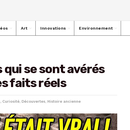
déos
Art
Innovations
Environnement
 qui se sont avérés
s faits réels
s
,
Curiosité
,
Découvertes
,
Histoire ancienne