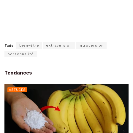
Tags:
bien-être
extraversion
introversion
personnalité
Tendances
ASTUCES