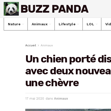
Nature
Animaux
Lifestyle
LOL
Vi
Accueil
Animaux
Un chien porté dis
avec deux nouveau
une chèvre
17 mai 2020
dans
Animaux