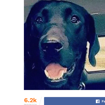
6.2k
Pa