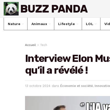
Nature
Animaux
Lifestyle
LOL
Vi
Accueil
Tech
Interview Elon Mu
qu’il a révélé !
13 octobre 2024
dans
Économie et société
,
Innovatio