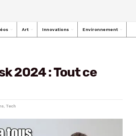
déos
Art
Innovations
Environnement
sk 2024 : Tout ce
ns
,
Tech