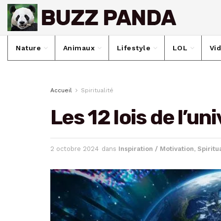
Nature
Animaux
Lifestyle
LOL
Vi
Accueil
Spiritualité
Les 12 lois de l’un
2 octobre 2024
dans
Inspiration / Motivation
,
Spiritu