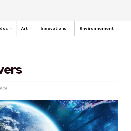
déos
Art
Innovations
Environnement
ivers
alité