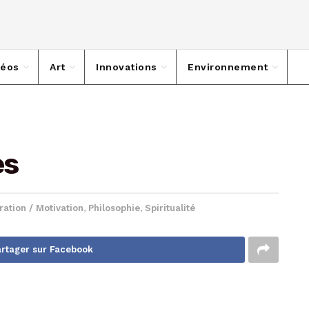
déos
Art
Innovations
Environnement
ès
ration / Motivation
,
Philosophie
,
Spiritualité
rtager sur Facebook