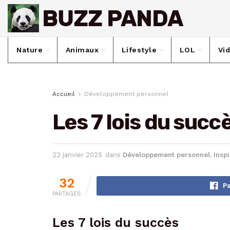
Nature
Animaux
Lifestyle
LOL
Vi
Accueil
Développement personnel
Les 7 lois du succ
22 janvier 2025
dans
Développement personnel
,
Inspi
32
Pa
PARTAGES
Les 7 lois du succès