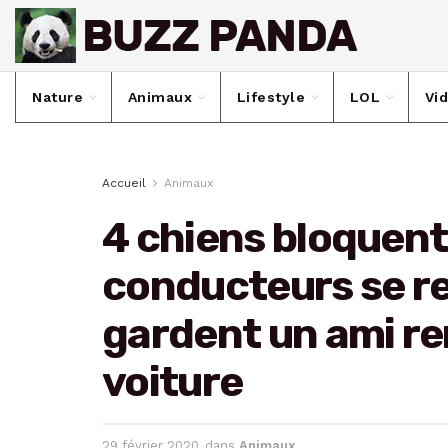
Nature
Animaux
Lifestyle
LOL
Vi
Accueil
Animaux
4 chiens bloquent 
conducteurs se r
gardent un ami re
voiture
29 février 2020
dans
Animaux