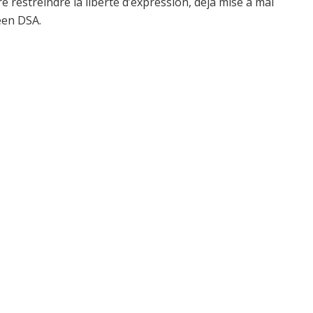
e restreindre la liberté d’expression, déjà mise à mal
éen DSA.