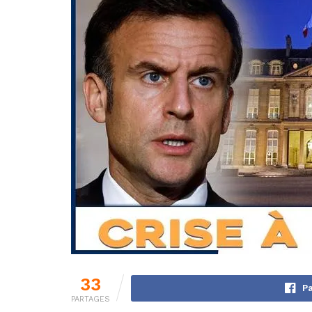
33
Pa
PARTAGES