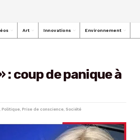
déos
Art
Innovations
Environnement
 » : coup de panique à
,
Politique
,
Prise de conscience
,
Société