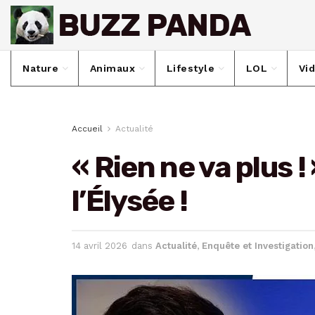
Nature
Animaux
Lifestyle
LOL
Vi
Accueil
Actualité
« Rien ne va plus !
l’Élysée !
14 avril 2026
dans
Actualité
,
Enquête et Investigation