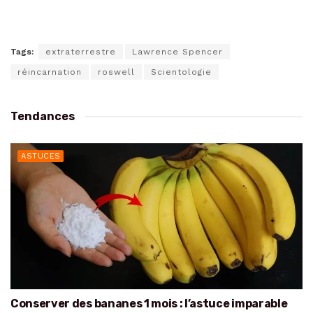
Tags:
extraterrestre
Lawrence Spencer
réincarnation
roswell
Scientologie
Tendances
ASTUCES
Conserver des bananes 1 mois : l’astuce imparable