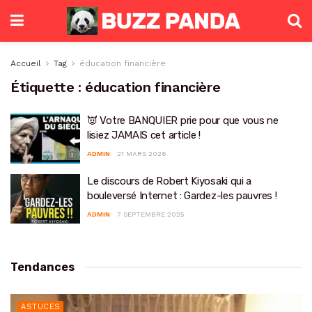
Accueil
Tag
éducation financière
Étiquette :
éducation financière
👿 Votre BANQUIER prie pour que vous ne
lisiez JAMAIS cet article !
ADMIN
21 MARS 2026
Le discours de Robert Kiyosaki qui a
bouleversé Internet : Gardez-les pauvres !
ADMIN
7 SEPTEMBRE 2025
Tendances
ASTUCES