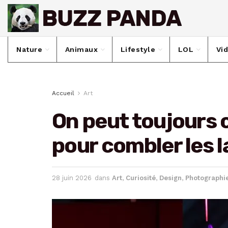
Nature
Animaux
Lifestyle
LOL
Vi
Accueil
Art
On peut toujours 
pour combler les 
28 juin 2026
dans
Art
,
Curiosité
,
Design
,
Photographi