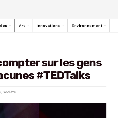
déos
Art
Innovations
Environnement
compter sur les gens
lacunes #TEDTalks
e
,
Société