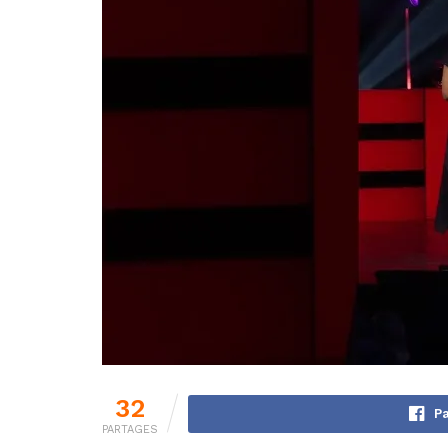
32
Pa
PARTAGES