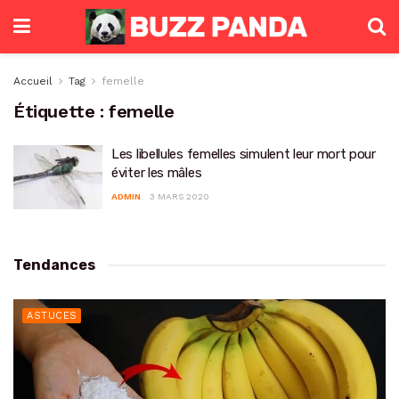
Accueil
Tag
femelle
Étiquette :
femelle
Les libellules femelles simulent leur mort pour
éviter les mâles
ADMIN
3 MARS 2020
Tendances
ASTUCES