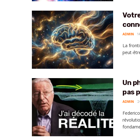
Votre
conn
ADMIN
1
La fronti
peut-êtr
Un ph
pas 
ADMIN
2
Federico
révoluti
fondamen