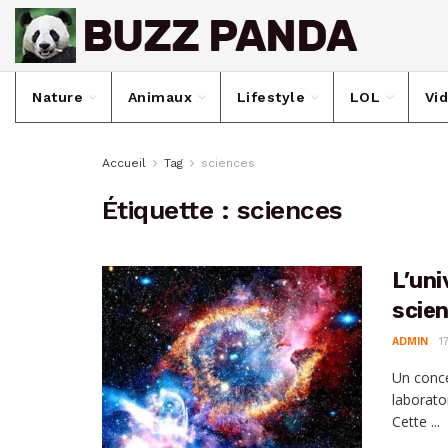
Nature
Animaux
Lifestyle
LOL
Vi
Accueil
Tag
sciences
Étiquette :
sciences
L’uni
scien
ADMIN
1
Un conce
laborato
Cette ...