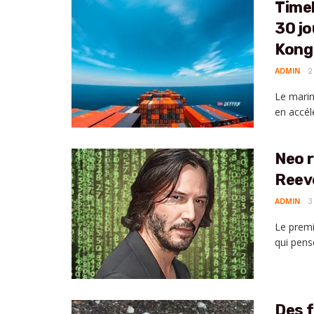
Timel
30 jo
Kong
ADMIN
2
Le marin
en accél
Neo r
Reev
ADMIN
3
Le premi
qui pens
Des f