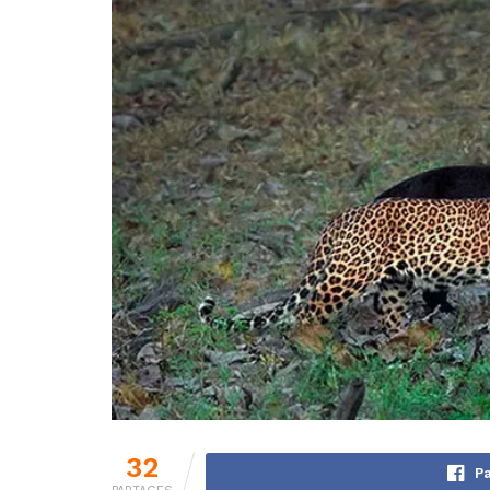
32
Pa