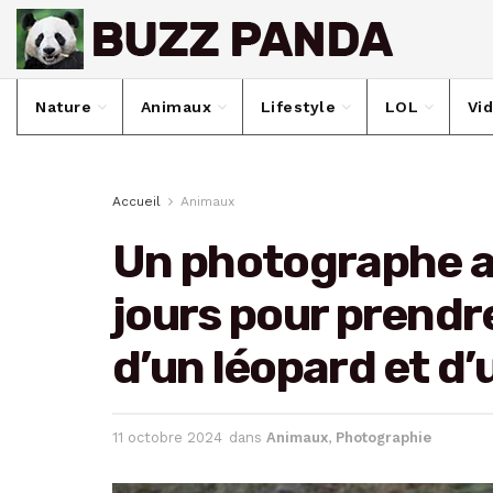
Nature
Animaux
Lifestyle
LOL
Vi
Accueil
Animaux
Un photographe a
jours pour prendre
d’un léopard et d
11 octobre 2024
dans
Animaux
,
Photographie