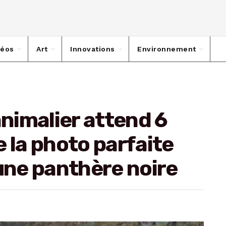
déos
Art
Innovations
Environnement
nimalier attend 6
 la photo parfaite
’une panthère noire