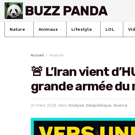
Nature
Animaux
Lifestyle
LOL
Vi
Accueil
Analyse
🚨 L’Iran vient d’
grande armée du 
21 mars 2026
dans
Analyse
,
Géopolitique
,
Guerre