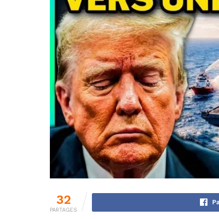
32
Pa
PARTAGES