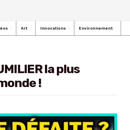
déos
Art
Innovations
Environnement
HUMILIER la plus
monde !