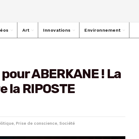
déos
Art
Innovations
Environnement
n pour ABERKANE ! La
e la RIPOSTE
litique
,
Prise de conscience
,
Société