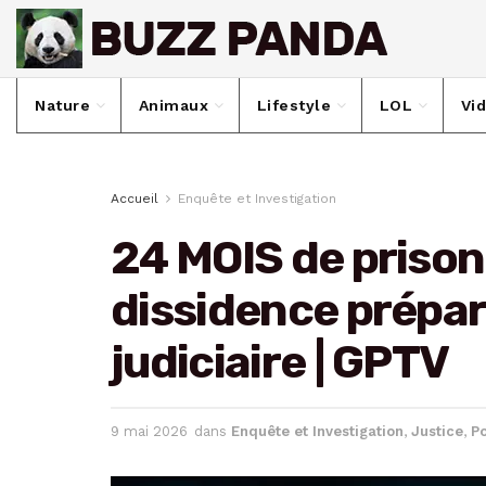
Nature
Animaux
Lifestyle
LOL
Vi
Accueil
Enquête et Investigation
24 MOIS de priso
dissidence prépar
judiciaire | GPTV
9 mai 2026
dans
Enquête et Investigation
,
Justice
,
Po