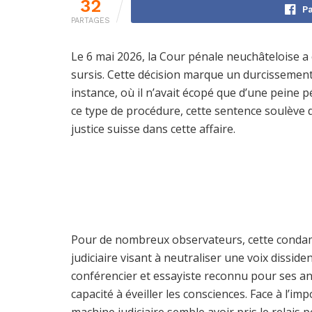
32
Pa
PARTAGES
Le 6 mai 2026, la Cour pénale neuchâteloise 
sursis. Cette décision marque un durcissemen
instance, où il n’avait écopé que d’une peine 
ce type de procédure, cette sentence soulève d
justice suisse dans cette affaire.
Pour de nombreux observateurs, cette condam
judiciaire visant à neutraliser une voix dissid
conférencier et essayiste reconnu pour ses an
capacité à éveiller les consciences. Face à l’impo
machine judiciaire semble avoir pris le relais 