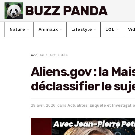
Nature
Animaux
Lifestyle
LOL
Vi
Accueil
Actualités
Aliens.gov : la Ma
déclassifier le su
29 avril 2026
dans
Actualités
,
Enquête et Investigati