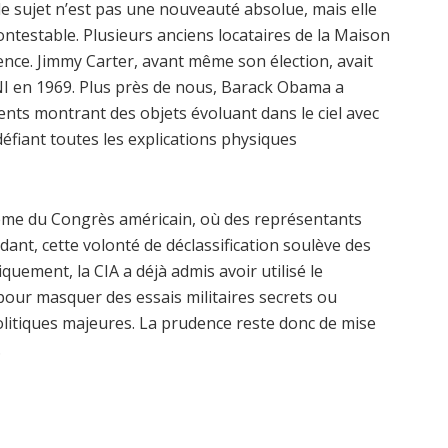
e sujet n’est pas une nouveauté absolue, mais elle
ontestable. Plusieurs anciens locataires de la Maison
ence. Jimmy Carter, avant même son élection, avait
NI en 1969. Plus près de nous, Barack Obama a
nts montrant des objets évoluant dans le ciel avec
 défiant toutes les explications physiques
 même du Congrès américain, où des représentants
dant, cette volonté de déclassification soulève des
uement, la CIA a déjà admis avoir utilisé le
r masquer des essais militaires secrets ou
olitiques majeures. La prudence reste donc de mise
.