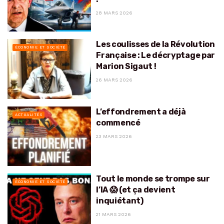
28 MARS 2026
Les coulisses de la Révolution
ÉCONOMIE ET SOCIÉTÉ
Française : Le décryptage par
Marion Sigaut !
26 MARS 2026
L’effondrement a déjà
ACTUALITÉS
commencé
23 MARS 2026
Tout le monde se trompe sur
ÉCONOMIE ET SOCIÉTÉ
l’IA 😱 (et ça devient
inquiétant)
21 MARS 2026