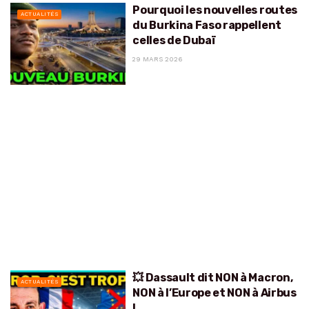
Pourquoi les nouvelles routes
ACTUALITÉS
du Burkina Faso rappellent
celles de Dubaï
29 MARS 2026
💥 Dassault dit NON à Macron,
ACTUALITÉS
NON à l’Europe et NON à Airbus
!