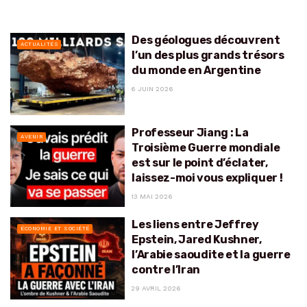
Des géologues découvrent
ACTUALITÉS
l’un des plus grands trésors
du monde en Argentine
6 JUIN 2026
Professeur Jiang : La
AVENIR
Troisième Guerre mondiale
est sur le point d’éclater,
laissez-moi vous expliquer !
13 MAI 2026
Les liens entre Jeffrey
ÉCONOMIE ET SOCIÉTÉ
Epstein, Jared Kushner,
l’Arabie saoudite et la guerre
contre l’Iran
29 AVRIL 2026