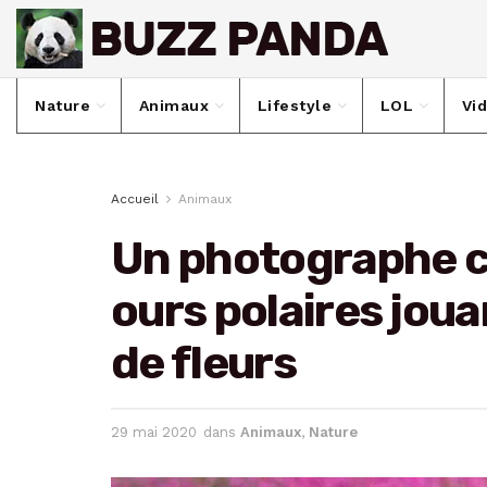
Nature
Animaux
Lifestyle
LOL
Vi
Accueil
Animaux
Un photographe c
ours polaires jou
de fleurs
29 mai 2020
dans
Animaux
,
Nature