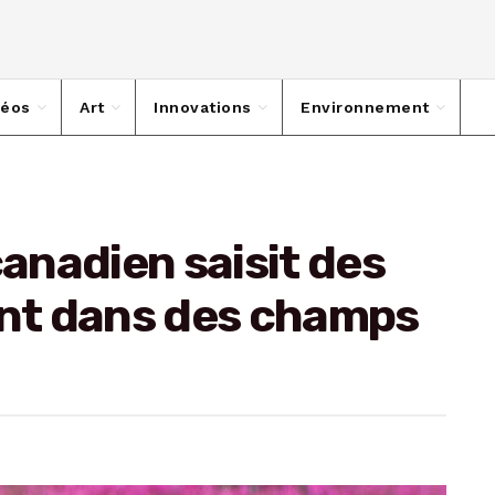
déos
Art
Innovations
Environnement
anadien saisit des
ant dans des champs