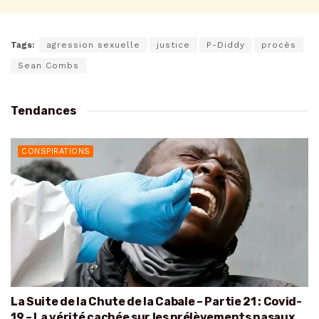
Tags:
agression sexuelle
justice
P-Diddy
procès
Sean Combs
Tendances
CONSPIRATIONS
La Suite de la Chute de la Cabale – Partie 21 : Covid-
19 – La vérité cachée sur les prélèvements nasaux