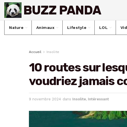
Nature
Animaux
Lifestyle
LOL
Vi
Accueil
Insolite
10 routes sur lesq
voudriez jamais c
9 novembre 2024
dans
Insolite
,
Intéressant