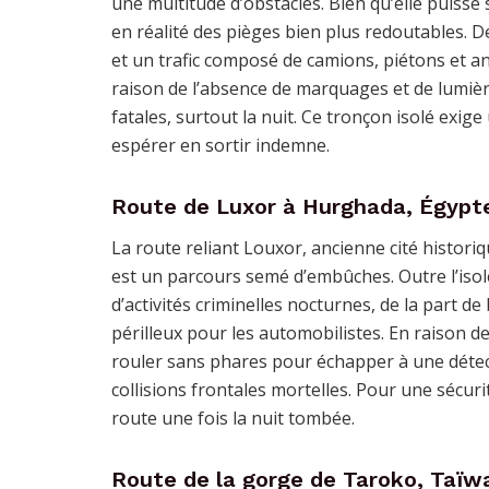
une multitude d’obstacles. Bien qu’elle puisse 
en réalité des pièges bien plus redoutables. 
et un trafic composé de camions, piétons et an
raison de l’absence de marquages et de lumièr
fatales, surtout la nuit. Ce tronçon isolé exig
espérer en sortir indemne.
Route de Luxor à Hurghada, Égypt
La route reliant Louxor, ancienne cité histori
est un parcours semé d’embûches. Outre l’isol
d’activités criminelles nocturnes, de la part d
périlleux pour les automobilistes. En raison d
rouler sans phares pour échapper à une détect
collisions frontales mortelles. Pour une sécuri
route une fois la nuit tombée.
Route de la gorge de Taroko, Taïw