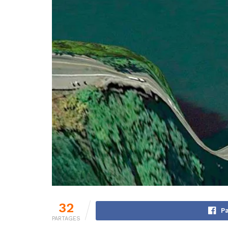
32
Pa
PARTAGES