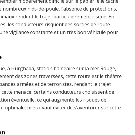
sembler modérément difficile sur le papier, elle cache
De nombreux nids-de-poule, l’absence de protections,
imaux rendent le trajet particulièrement risqué. En
es, les conducteurs risquent des sorties de route
e une vigilance constante et un très bon véhicule pour
e
que, à Hurghada, station balnéaire sur la mer Rouge,
ement des zones traversées, cette route est le théâtre
e bandes armées et de terroristes, rendant le trajet
e cette menace, certains conducteurs choisissent de
ion éventuelle, ce qui augmente les risques de
té optimale, mieux vaut éviter de s’aventurer sur cette
an