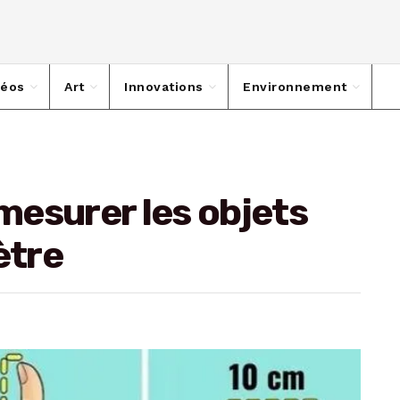
déos
Art
Innovations
Environnement
esurer les objets
ètre