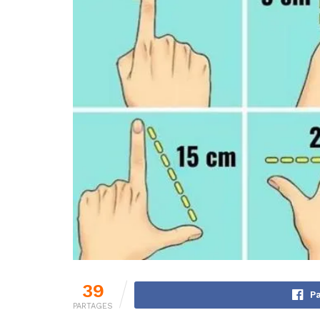
39
Pa
PARTAGES