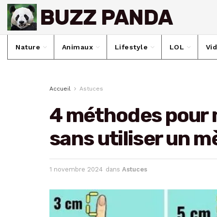
Nature
Animaux
Lifestyle
LOL
Vi
Accueil
Astuces
4 méthodes pour m
sans utiliser un m
1 novembre 2024
dans
Astuces