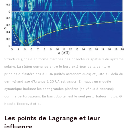
Structure globale en forme d’arches des collecteurs spatiaux du système
solaire. La région comprise entre le bord extérieur de la ceinture
principale d’astéroïdes à 3 UA (unités astronomiques) et juste au-delà du
demi-grand axe d’Uranus à 20 UA est visible. En haut : un modèle
dynamique incluant les sept grandes planètes (de Vénus à Neptune)
comme perturbateurs. En bas : Jupiter est le seul perturbateur inclus. ©
Nataša Todorović et al.
Les points de Lagrange et leur
influence