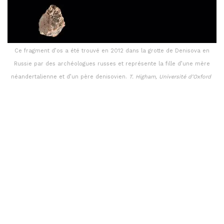
Ce fragment d’os a été trouvé en 2012 dans la grotte de Denisova en
Russie par des archéologues russes et représente la fille d’une mère
néandertalienne et d’un père denisovien.
T. Higham, Université d’Oxford