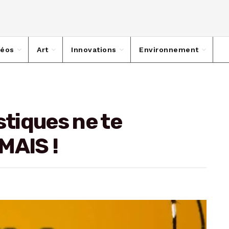
déos
Art
Innovations
Environnement
stiques ne te
MAIS !