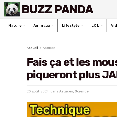
Nature
Animaux
Lifestyle
LOL
Vi
Accueil
Astuces
Fais ça et les mou
piqueront plus JA
20 août 2024
dans
Astuces
,
Science