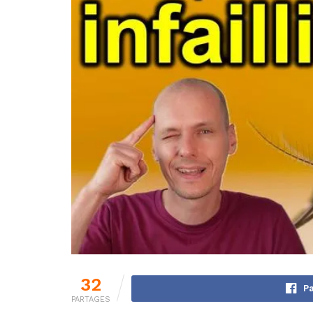
32
Pa
PARTAGES