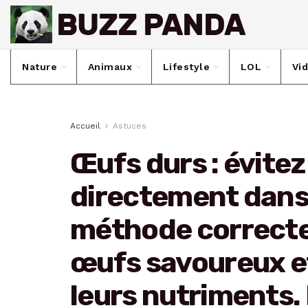
Nature
Animaux
Lifestyle
LOL
Vi
Accueil
Astuces
Œufs durs : évitez
directement dans l
méthode correcte
œufs savoureux e
leurs nutriments. 