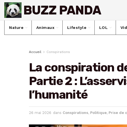
Nature
Animaux
Lifestyle
LOL
Vi
Accueil
Conspirations
La conspiration d
Partie 2 : L’asser
l’humanité
26 mai 2026
dans
Conspirations
,
Politique
,
Prise de 