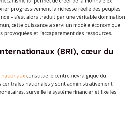
e mécanisme lui permet de créer de la monnaie ex
oprier progressivement la richesse réelle des peuples.
nde » s’est alors traduit par une véritable domination
commun, cette puissance a servi un modèle économique
es provoquées et l’accaparement des ressources.
nternationaux (BRI), cœur du
rnationaux
constitue le centre névralgique du
 centrales nationales y sont administrativement
étaires, surveille le système financier et fixe les