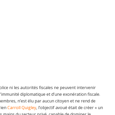
olice ni les autorités fiscales ne peuvent intervenir
l’immunité diplomatique et d’une exonération fiscale.
embres, n’est élu par aucun citoyen et ne rend de
rien
Carroll Quigley
, l’objectif avoué était de créer « un
es mains du secteur privé, capable de dominer le