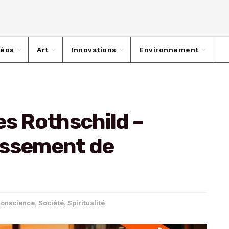
déos
Art
Innovations
Environnement
es Rothschild –
vissement de
conscience
,
Société
,
Spiritualité