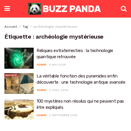
Accueil
Tag
archéologie mystérieuse
Étiquette :
archéologie mystérieuse
Reliques extraterrestres : la technologie
quantique retrouvée
ADMIN
8 MAI 2026
La véritable fonction des pyramides enfin
découverte : une technologie antique avancée
ADMIN
2 AVRIL 2026
100 mystères non résolus qui ne peuvent pas
être expliqués
ADMIN
2 SEPTEMBRE 2025