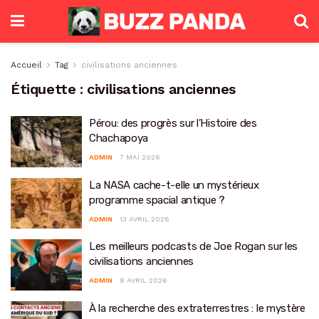
Accueil
Tag
civilisations anciennes
Étiquette :
civilisations anciennes
Pérou: des progrès sur l’Histoire des
Chachapoya
ADMIN
7 MAI 2026
La NASA cache-t-elle un mystérieux
programme spacial antique ?
ADMIN
13 AVRIL 2026
Les meilleurs podcasts de Joe Rogan sur les
civilisations anciennes
ADMIN
8 AVRIL 2026
À la recherche des extraterrestres : le mystère