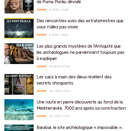
de Puma Punku dévoilé
ADMIN
6 AVRIL 2026
Des rencontres avec des extraterrestres que
vous n’allez pas croire
ADMIN
5 AVRIL 2026
Les plus grands mystères de l’Antiquité que
les archéologues ne parviennent toujours pas
à expliquer
ADMIN
18 MARS 2026
Les sacs à main des dieux révèlent des
secrets choquants
ADMIN
29 AOÛT 2024
Une route en pierre découverte au fond de la
Méditerranée, 7000 ans après sa construction
ADMIN
22 AOÛT 2024
Barabar, le site archéologique « impossible ».