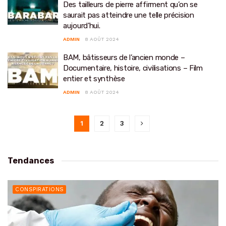
Des tailleurs de pierre affirment qu’on se
saurait pas atteindre une telle précision
aujourd’hui.
ADMIN
8 AOÛT 2024
BAM, bâtisseurs de l’ancien monde –
Documentaire, histoire, civilisations – Film
entier et synthèse
ADMIN
8 AOÛT 2024
1
2
3
Tendances
CONSPIRATIONS