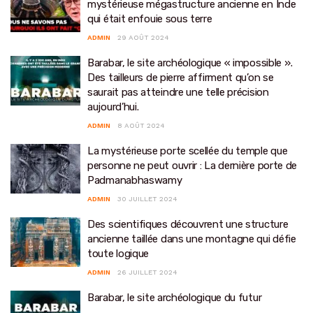
mystérieuse mégastructure ancienne en Inde
qui était enfouie sous terre
ADMIN
29 AOÛT 2024
Barabar, le site archéologique « impossible ».
Des tailleurs de pierre affirment qu’on se
saurait pas atteindre une telle précision
aujourd’hui.
ADMIN
8 AOÛT 2024
La mystérieuse porte scellée du temple que
personne ne peut ouvrir : La dernière porte de
Padmanabhaswamy
ADMIN
30 JUILLET 2024
Des scientifiques découvrent une structure
ancienne taillée dans une montagne qui défie
toute logique
ADMIN
26 JUILLET 2024
Barabar, le site archéologique du futur