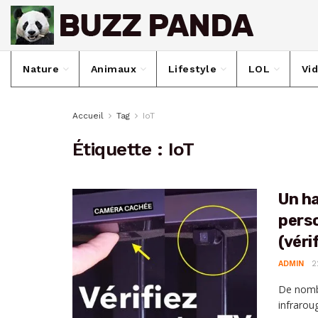
Nature
Animaux
Lifestyle
LOL
Vi
Accueil
Tag
IoT
Étiquette :
IoT
Un ha
pers
(vér
ADMIN
2
De nombr
infraroug