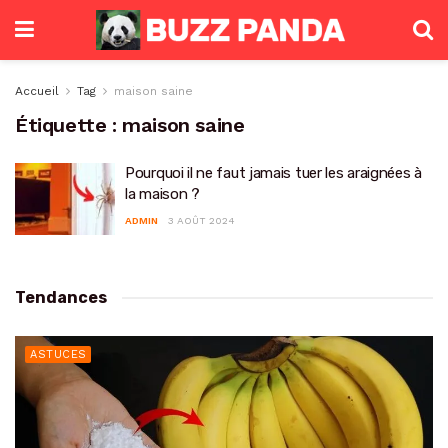
Accueil
Tag
maison saine
Étiquette :
maison saine
Pourquoi il ne faut jamais tuer les araignées à
la maison ?
ADMIN
3 AOÛT 2024
Tendances
ASTUCES