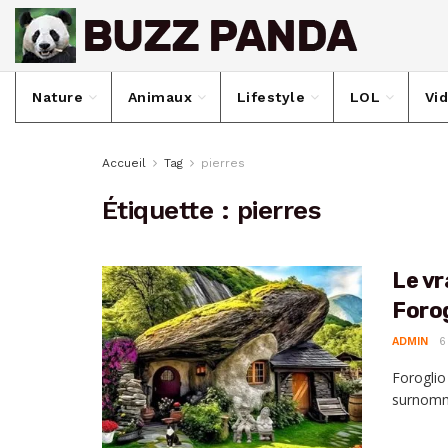
Nature
Animaux
Lifestyle
LOL
Vi
Accueil
Tag
pierres
Étiquette :
pierres
Le vr
Forog
ADMIN
6
Foroglio
surnommé