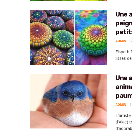
Une a
peign
petit
ADMIN
1
Elspeth 
lisses de
Une a
anima
paum
ADMIN
9
L'artist
d'Akie) 
d'adorabl