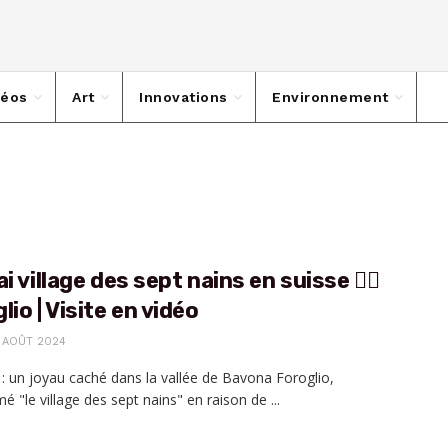
déos
Art
Innovations
Environnement
ai village des sept nains en suisse 🧙‍♂️
lio | Visite en vidéo
 AOÛT 2024
 : un joyau caché dans la vallée de Bavona Foroglio,
 "le village des sept nains" en raison de ...