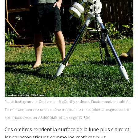
Posté Instagram, le Californien McCarthy a décrit l’instantané, intitulé All
Terminator, comme une « scène impossible ». Les photos originales ont
été prises avec un ASI1600MM et un edgeHD 800
Ces ombres rendent la surface de la lune plus claire et
les caractéristiques comme les cratères plus