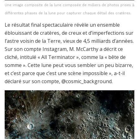
Une image composite de la lune composée de milliers de photos prises à
différentes phases de la lune pour capturer chaque détail des cratères.
Le résultat final spectaculaire révèle un ensemble
éblouissant de cratères, de creux et d’imperfections sur
l’astre voisin de la Terre, vieux de 4,5 milliards d’années.
Sur son compte Instagram, M. McCarthy a décrit ce
cliché, intitulé « All Terminator », comme la « bête de
somme ». Cette lune peut vous sembler un peu bizarre,
et c’est parce que c’est une scène impossible », a-t-il
déclaré sur son compte, @cosmic_background.