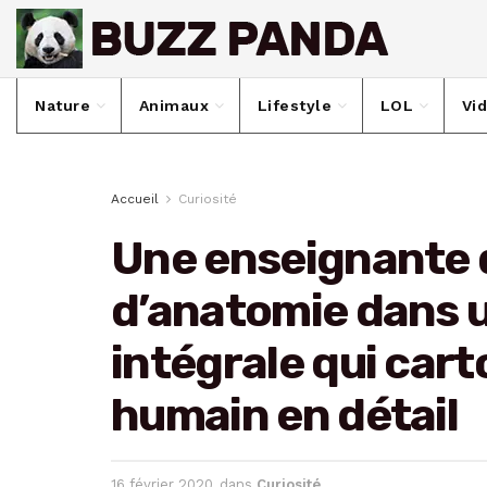
Nature
Animaux
Lifestyle
LOL
Vi
Accueil
Curiosité
Une enseignante 
d’anatomie dans 
intégrale qui cart
humain en détail
16 février 2020
dans
Curiosité