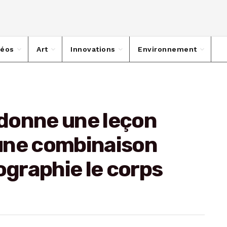
déos
Art
Innovations
Environnement
donne une leçon
une combinaison
ographie le corps