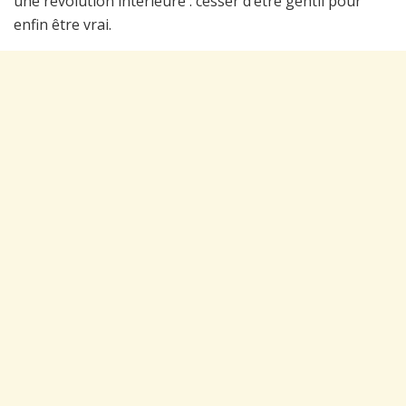
une révolution intérieure : cesser d’être gentil pour
enfin être vrai.