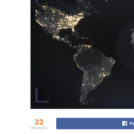
32
Pa
PARTAGES