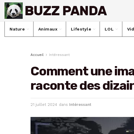
Nature
Animaux
Lifestyle
LOL
Vi
Accueil
Intéressant
Comment une ima
raconte des dizain
21 juillet 2024
dans
Intéressant