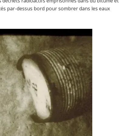
s déchets radioactifs emprisonnés dans du bitume et
etés par-dessus bord pour sombrer dans les eaux