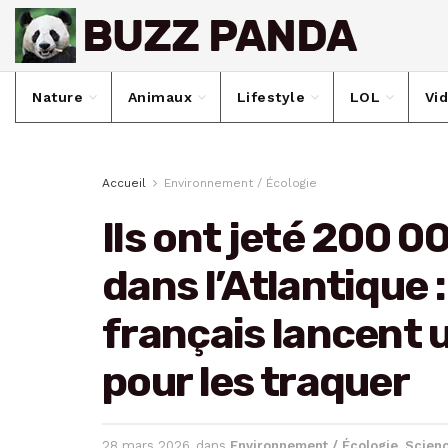
Nature
Animaux
Lifestyle
LOL
Vi
Accueil
Environnement / Écologie
Ils ont jeté 200 0
dans l’Atlantique 
français lancent 
pour les traquer
28 mars 2026
dans
Environnement / Écologie
,
Scien