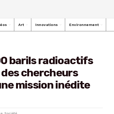
déos
Art
Innovations
Environnement
00 barils radioactifs
: des chercheurs
une mission inédite
ce
,
Société