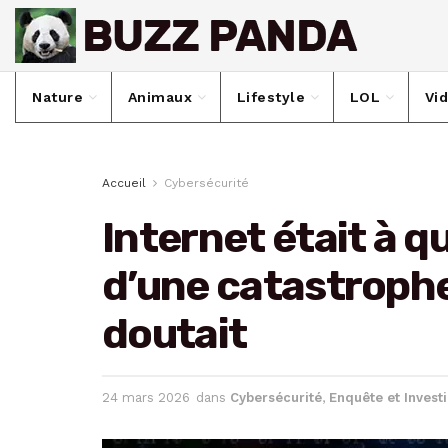
Nature
Animaux
Lifestyle
LOL
Vi
Accueil
Cybersécurité
Internet était à 
d’une catastrophe
doutait
24 mars 2026
dans
Cybersécurité
,
Enquête et Invest