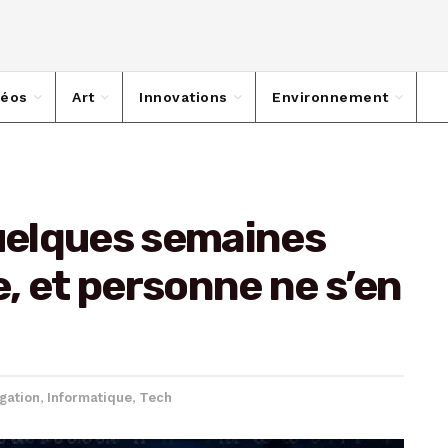
déos
Art
Innovations
Environnement
quelques semaines
, et personne ne s’en
igation
,
Informatique
,
Tech