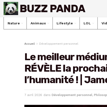
Nature
Animaux
Lifestyle
LOL
Vi
Accueil
Développement personnel
Le meilleur médi
RÉVÈLE la procha
l’humanité ! | Ja
7 avril 2026
dans
Développement personnel
,
Philosop