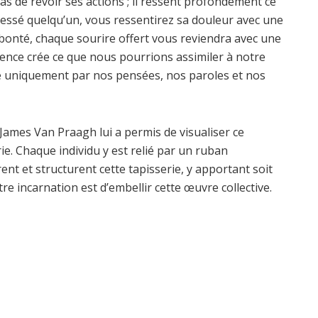
pas de revoir ses actions ; il ressent profondément ce
 blessé quelqu’un, vous ressentirez sa douleur avec une
e bonté, chaque sourire offert vous reviendra avec une
ence crée ce que nous pourrions assimiler à notre
é uniquement par nos pensées, nos paroles et nos
ames Van Praagh lui a permis de visualiser ce
e. Chaque individu y est relié par un ruban
nt et structurent cette tapisserie, y apportant soit
otre incarnation est d’embellir cette œuvre collective.