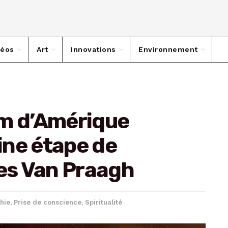
déos
Art
Innovations
Environnement
um d’Amérique
ine étape de
mes Van Praagh
hie
,
Prise de conscience
,
Spiritualité