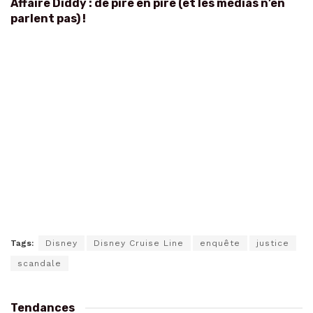
Affaire Diddy : de pire en pire (et les médias n’en
parlent pas) !
Tags:
Disney
Disney Cruise Line
enquête
justice
scandale
Tendances