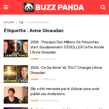
Accueil
Tag
Anne Givaudan
Étiquette :
Anne Givaudan
2026 : Pourquoi Des Millions De Personnes
Vont Soudainement S’ÉVEILLER Cette Année
| Anne Givaudan
ADMIN
13 MAI 2026
2026 : Ce Qui Arrive Va TOUT Changer | Anne
Givaudan
ADMIN
12 MAI 2026
Elle a été menacée par le Vatican pour avoir
publié ces révélations
ADMIN
26 MARS 2026