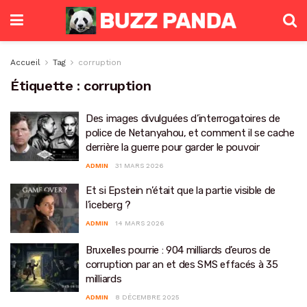
Accueil
Tag
corruption
Étiquette :
corruption
Des images divulguées d’interrogatoires de
police de Netanyahou, et comment il se cache
derrière la guerre pour garder le pouvoir
ADMIN
31 MARS 2026
Et si Epstein n’était que la partie visible de
l’iceberg ?
ADMIN
14 MARS 2026
Bruxelles pourrie : 904 milliards d’euros de
corruption par an et des SMS effacés à 35
milliards
ADMIN
8 DÉCEMBRE 2025