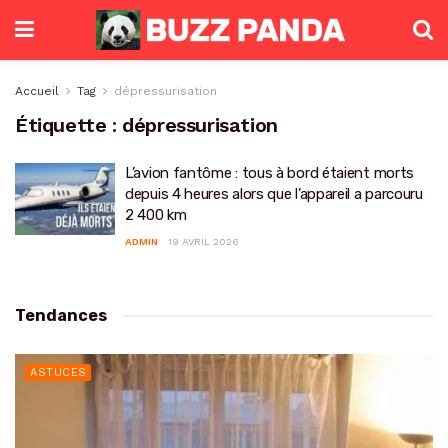
Accueil
Tag
dépressurisation
Étiquette :
dépressurisation
L’avion fantôme : tous à bord étaient morts
depuis 4 heures alors que l’appareil a parcouru
2 400 km
ADMIN
19 AVRIL 2026
Tendances
ASTUCES