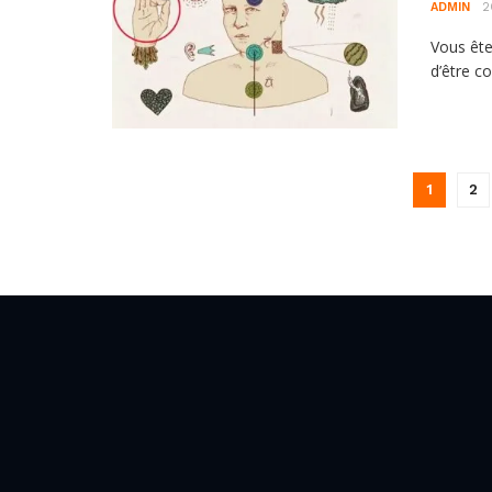
ADMIN
2
Vous ête
d’être c
1
2