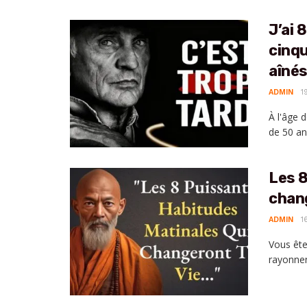
J’ai 
cinqu
aînés
ADMIN
1
À l'âge 
de 50 ans
Les 8
chang
ADMIN
1
Vous ête
rayonnen