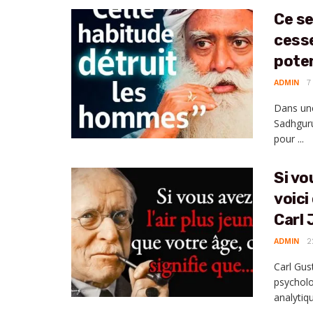
Ce se
cesse
poten
ADMIN
7
Dans une
Sadhguru
pour ...
Si vo
voici
Carl
ADMIN
2
Carl Gus
psycholo
analytique