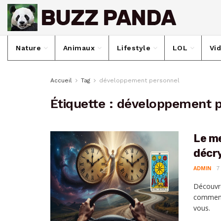
Nature
Animaux
Lifestyle
LOL
Vi
Accueil
Tag
développement personnel
Étiquette :
développement p
Le me
décry
ADMIN
7
Découvre
comment 
vous.