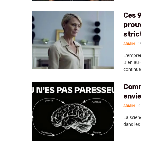
Ces 
prouv
stric
ADMIN
1
L'emprei
Bien au-
continuen
Comm
envie
ADMIN
2
La scien
dans les