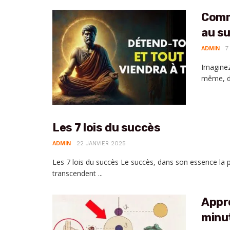
Comm
au su
ADMIN
7
Imaginez
même, dé
Les 7 lois du succès
ADMIN
22 JANVIER 2025
Les 7 lois du succès Le succès, dans son essence la 
transcendent ...
Appre
minut