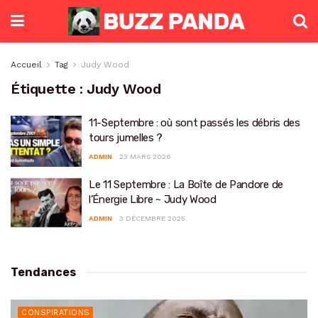
Accueil
Tag
Judy Wood
Étiquette :
Judy Wood
11-Septembre : où sont passés les débris des
tours jumelles ?
ADMIN
23 MARS 2026
Le 11 Septembre : La Boîte de Pandore de
l’Énergie Libre ~ Judy Wood
ADMIN
3 DÉCEMBRE 2025
Tendances
CONSPIRATIONS