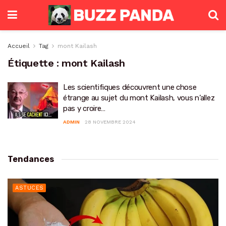
Accueil
Tag
mont Kailash
Étiquette :
mont Kailash
Les scientifiques découvrent une chose
étrange au sujet du mont Kailash, vous n’allez
pas y croire…
ADMIN
28 NOVEMBRE 2024
Tendances
ASTUCES