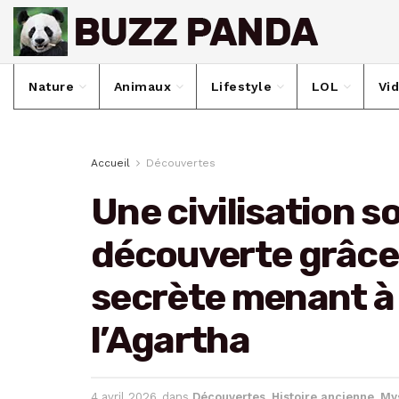
Nature
Animaux
Lifestyle
LOL
Vi
Accueil
Découvertes
Une civilisation s
découverte grâce
secrète menant à l
l’Agartha
4 avril 2026
dans
Découvertes
,
Histoire ancienne
,
My