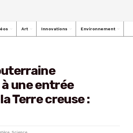
déos
Art
Innovations
Environnement
outerraine
 à une entrée
a Terre creuse :
stère
,
Science