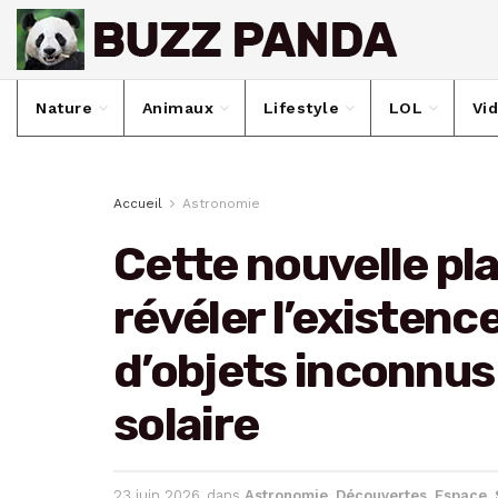
Nature
Animaux
Lifestyle
LOL
Vi
Accueil
Astronomie
Cette nouvelle pl
révéler l’existenc
d’objets inconnu
solaire
23 juin 2026
dans
Astronomie
,
Découvertes
,
Espace
,