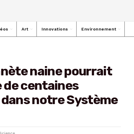
déos
Art
Innovations
Environnement
anète naine pourrait
e de centaines
s dans notre Système
Science